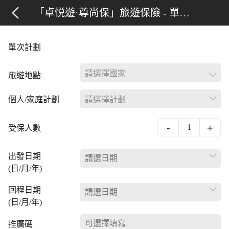
「卓悦遊·尊尚保」旅遊保險 - 單次計劃
單次計劃
請選擇國家
旅遊地點
個人/家庭計劃
請選擇計劃
-
+
1
受保人數
出發日期
(日/月/年)
回程日期
(日/月/年)
推廣碼